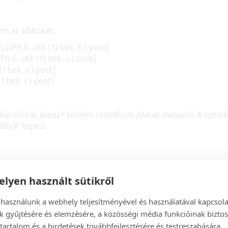
em az adatokat:
GDPR 6. cikk (1) bek. b.) pont]
R 6. cikk (1) bek. c.) pont]
) bek. a.) pont]
 bek. f.) pont]
abályi előírás alapján köteles személyes adatait megadni. A sz
dályát képezi.
lyen használt sütikről
GDPR 6. cikk (1) bek. b.) pont]
 használunk a webhely teljesítményével és használatával kapcsol
k gyűjtésére és elemzésére, a közösségi média funkcióinak biztos
tartalom és a hirdetések továbbfejlesztésére és testreszabására.
ai: