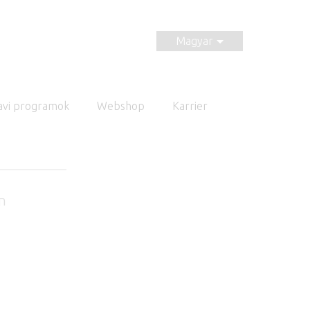
Magyar
avi programok
Webshop
Karrier
an