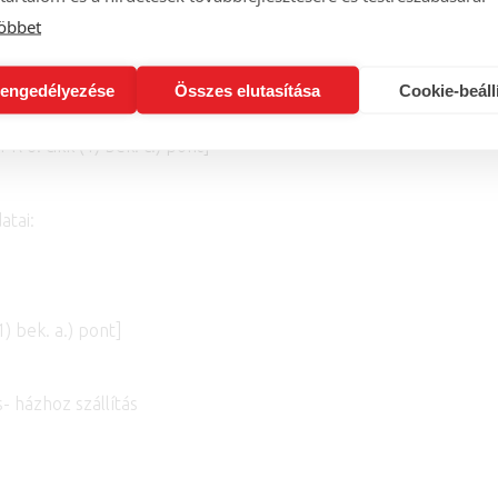
öbbet
me; kapcsolattartó neve; telefonszáma; e-mail címe
engedélyezése
Összes elutasítása
Cookie-beáll
R 6. cikk (1) bek. c.) pont]
atai:
) bek. a.) pont]
s- házhoz szállítás