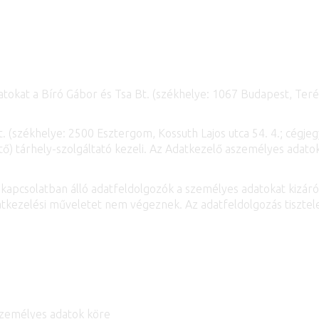
tokat a Bíró Gábor és Tsa Bt. (székhelye: 1067 Budapest, Teré
t. (székhelye: 2500 Esztergom, Kossuth Lajos utca 54. 4.; cég
ő) tárhely-szolgáltató kezeli. Az Adatkezelő aszemélyes adatok
 kapcsolatban álló adatfeldolgozók a személyes adatokat kizáról
atkezelési műveletet nem végeznek. Az adatfeldolgozás tisztele
 személyes adatok köre