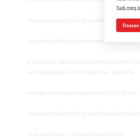
Tudj meg t
neve/elnevezése; lakcíme/ székhelye; szállítási cí
Összes 
Jogszabályi előírás alapján történő adatkezelés[GDP
A vásárlók és szerződéses partnerek személyes ad
neve/elnevezése; lakcíme/székhelye; adószáma
Hozzájáruláson alapuló adatkezelés [GDPR 6. cikk (1
Kapcsolattartás/ telefonos asztalfoglalás/ rendelé
neve; telefonszám; e-mail cím; szállítási cím