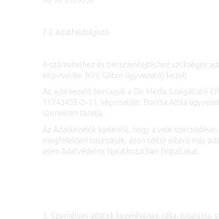
2.2 Adatfeldolgozó
A számvitelhez és bérszámfejtéshez szükséges ada
képviselője: Bíró Gábor ügyvezető) kezeli.
Az adatkezelő honlapját a Do Média Szolgáltató Kf
11743435-2-11; képviselője: Borcsa Attila ügyvezet
szerveren tárolja.
Az Adatkezelők kijelentik, hogy a vele szerződéses
megfelelően használják, azon céltól eltérő más ad
jelen Adatvédelmi Nyilatkozatban foglaltakat.
3. Személyes adatok kezelésének célja, jogalapja,