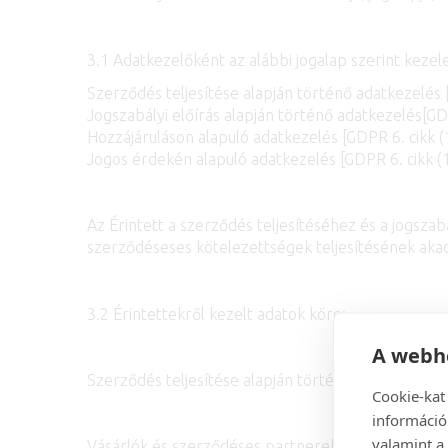
3.1 Adatkezelőként az alábbi jogalap szerint kezel
Szerződés teljesítése alapján történő adatkezelés [
Jogszabályi előírás alapján történő adatkezelés[GDP
Hozzájáruláson alapuló adatkezelés [GDPR 6. cikk (1
Jogos érdekén alapuló adatkezelés [GDPR 6. cikk (1)
Az Érintett a szerződés teljesítéséhez és a jogsz
szerződéseses kötelezettségek teljesítésének aka
3.2 Érintettekről kezelt adatok köre:
A webhe
Szerződés teljesítése alapján történő adatkezelés [
Cookie-kat
információ
valamint a 
Vásárlók és szerződéses partnerek személyes adat