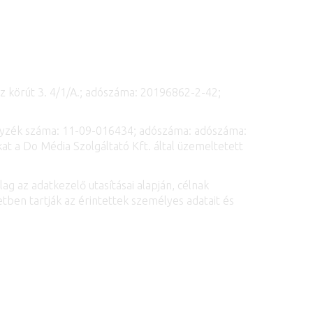
z körút 3. 4/1/A.; adószáma: 20196862-2-42;
jegyzék száma: 11-09-016434; adószáma: adószáma:
at a Do Média Szolgáltató Kft. által üzemeltetett
ag az adatkezelő utasításai alapján, célnak
tben tartják az érintettek személyes adatait és