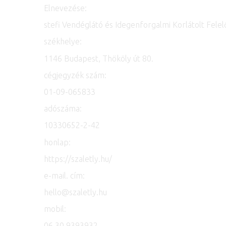
Elnevezése:
stefi Vendéglátó és Idegenforgalmi Korlátolt Fele
székhelye:
1146 Budapest, Thököly út 80.
cégjegyzék szám:
01-09-065833
adószáma:
10330652-2-42
honlap:
https://szaletly.hu/
e-mail. cím:
hello
@
szaletly.hu
mobil:
06 30 9393932