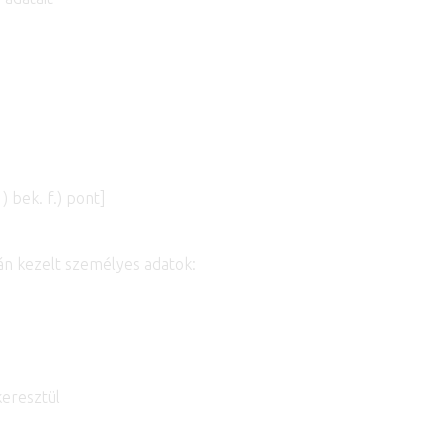
 bek. f.) pont]
án kezelt személyes adatok:
eresztül