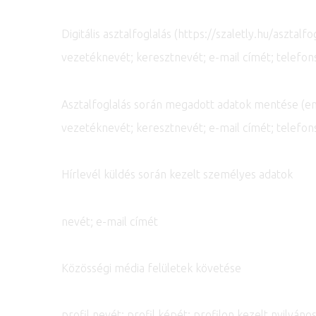
Digitális asztalfoglalás (https://szaletly.hu/asztalfo
vezetéknevét; keresztnevét; e-mail címét; telefo
Asztalfoglalás során megadott adatok mentése (e
vezetéknevét; keresztnevét; e-mail címét; telefo
Hírlevél küldés során kezelt személyes adatok
nevét; e-mail címét
Közösségi média felületek követése
profil nevét; profil képét; profilon kezelt nyilvános