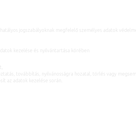
 a hatályos jogszabályoknak megfelelő személyes adatok védelm
adatok kezelése és nyilvántartása körében
t,
ztatás, továbbítás, nyilvánosságra hozatal, törlés vagy megsem
osít az adatok kezelése során.