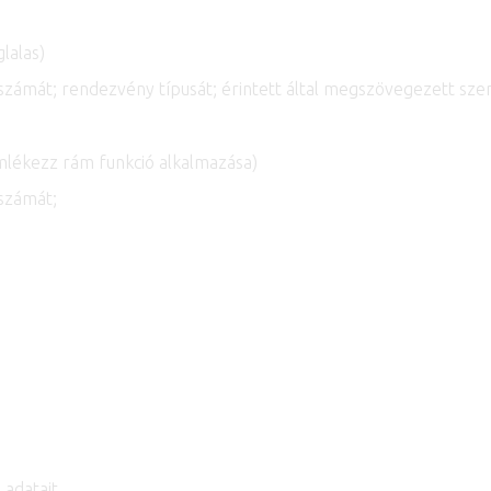
glalas)
nszámát; rendezvény típusát; érintett által megszövegezett sz
mlékezz rám funkció alkalmazása)
nszámát;
 adatait