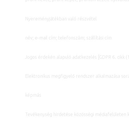
Nyereményjátékban való részvétel
név; e-mail cím; telefonszám; szállítási cím
Jogos érdekén alapuló adatkezelés [GDPR 6. cikk (1)
Elektronikus megfigyelő rendszer alkalmazása sor
képmás
Tevékenység hirdetése közösségi médiafelületen k