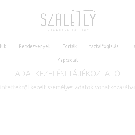
Klub
Rendezvények
Torták
Asztalfoglalás
H
Kapcsolat
ADATKEZELÉSI TÁJÉKOZTATÓ
rintettekről kezelt személyes adatok vonatkozásáb