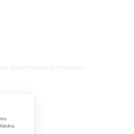
emélyes adatok megadásának elmaradása a
atos
ítására,