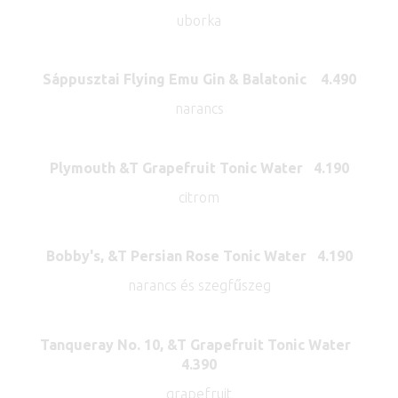
uborka
Sáppusztai Flying Emu Gin & Balatonic 4.490
narancs
Plymouth &T Grapefruit Tonic Water 4.190
citrom
Bobby's, &T Persian Rose Tonic Water 4.190
narancs és szegfűszeg
Tanqueray No. 10, &T Grapefruit Tonic Water
4.390
grapefruit