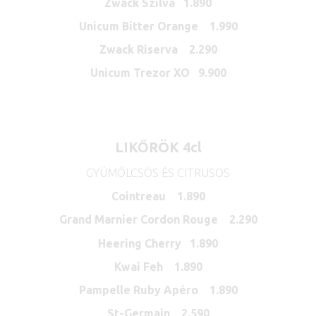
Zwack Szilva 1.890
Unicum Bitter Orange 1.990
Zwack Riserva 2.290
Unicum Trezor XO 9.900
LIKŐRÖK 4cl
GYÜMÖLCSÖS ÉS CITRUSOS
Cointreau 1.890
Grand Marnier Cordon Rouge 2.290
Heering Cherry 1.890
Kwai Feh 1.890
Pampelle Ruby Apéro 1.890
St-Germain 2.590