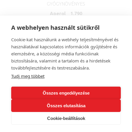
GYÓGYNÖVÉNYES
Aperol 1.790
Tubi 60 2.890
A webhelyen használt sütikről
Campari 1.990
Cookie-kat használunk a webhely teljesítményével és
Jägermeister 1.990
használatával kapcsolatos információk gyűjtésére és
Pernod 1.990
elemzésére, a közösségi média funkcióinak
biztosítására, valamint a tartalom és a hirdetések
Per Se Aperitivo 1.990
továbbfejlesztésére és testreszabására.
Sambuca 1.990
Tudj meg többet
Összes engedélyezése
HAZAI LIKŐRÖK 4cl
Összes elutasítása
Greycow Spicy Cherry 3.690
Cookie-beállítások
fűszeres meggylikőr 30%