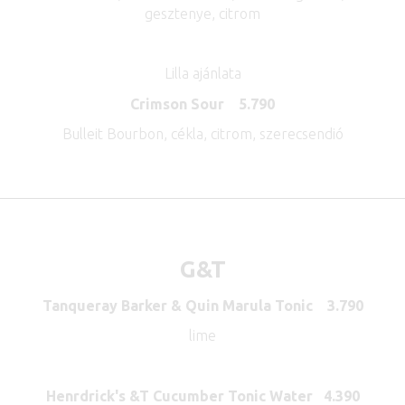
gesztenye, citrom
Lilla ajánlata
Crimson Sour 5.790
Bulleit Bourbon, cékla, citrom, szerecsendió
G&T
Tanqueray Barker & Quin Marula Tonic 3.790
lime
Henrdrick's &T Cucumber Tonic Water 4.390