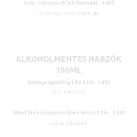
Teás - citromos BCAA limonádé 1.490
Ha kell egy kis extra energia!
ALKOHOLMENTES HABZÓK
100ML
Bottega Sparkling Life 0.0% 1.490
édes habzóbor
100ml Divin Sauvignon Blanc Habzó 0.0% 1.890
száraz habzóbor