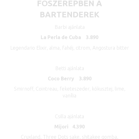
FŐSZEREPBEN A
BARTENDEREK
Barbi ajánlata
La Perla de Cuba 3.890
Legendario Elixir, alma, fahéj, citrom, Angostura bitter
Betti ajánlata
Coco Berry 3.890
Smirnoff, Cointreau, feketeszeder, kókusztej, lime,
vanília
Csilla ajánlata
Mijori 4.390
Cruxland, Three Dots sake, shitakee gomba,