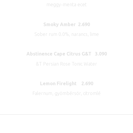
meggy-menta ecet
Smoky Amber 2.690
Sober rum 0.0%, narancs, lime
Abstinence Cape Citrus G&T 3.090
&T Persian Rose Tonic Water
Lemon Firelight 2.690
Falernum, gyömbérsör, citromlé