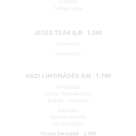
Gyömbér
Fahéjas szilva
JEGES TEÁK 0,4l 1.590
Ronnefedt
eper-málna
HÁZI LIMONÁDÉK 0,6l 1.790
Levendulás
Epres - bazsalikomos
Bodzás - narancsos
Klasszikus
Szedres-mentás
Körtés-fahéjas
Vicces limonádé 2.990