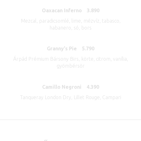
Oaxacan Inferno 3.890
Mezcal, paradicsomlé, lime, mézvíz, tabasco,
habanero, só, bors
Granny's Pie 5.790
Árpád Prémium Bársony Birs, körte, citrom, vanília,
gyömbérsör
Camillo Negroni 4.390
Tanqueray London Dry, Lillet Rouge, Campari