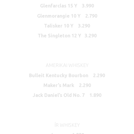
Glenfarclas 15 Y 3.990
Glenmorangie 10 Y 2.790
Talisker 10 Y 3.290
The Singleton 12 Y 3.290
AMERIKAI WHISKEY
Bulleit Kentucky Bourbon 2.290
Maker’s Mark 2.290
Jack Daniel’s Old No. 7 1.890
ÍR WHISKEY