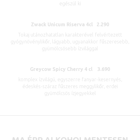
egészül ki
Zwack Unicum Riserva 4cl 2.290
Tokaj utánozhatatlan karakterével felvértezett
gyógynövénylikőr, lágyabb, ugyanakkor fűszeresebb,
gyümölcsösebb ízvilággal
Greycow Spicy Cherry 4 cl 3.690
komplex ízvilágú, egyszerre fanyar-kesernyés,
édeskés-száraz fűszeres meggylikőr, erdei
gyümölcsös ízjegyekkel
MA ÉPP ALKOHOLMENTESEN