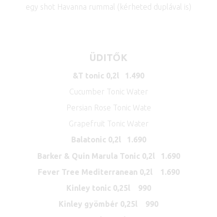
egy shot Havanna rummal (kérheted duplával is)
ÜDITŐK
&T tonic 0,2l 1.490
Cucumber Tonic Water
Persian Rose Tonic Wate
Grapefruit Tonic Water
Balatonic 0,2l 1.690
Barker & Quin Marula Tonic 0,2l 1.690
Fever Tree Mediterranean 0,2l 1.690
Kinley tonic 0,25l 990
Kinley gyömbér 0,25l 990