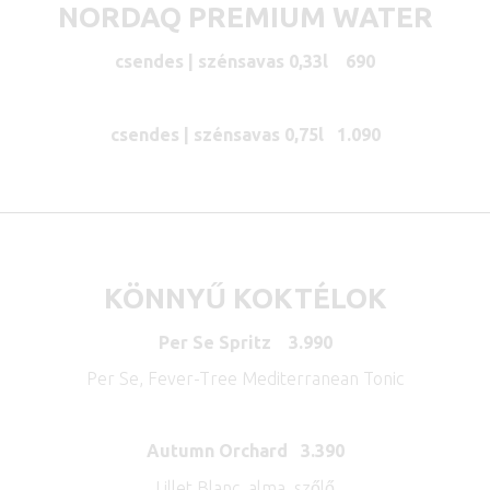
NORDAQ PREMIUM WATER
csendes | szénsavas 0,33l 690
csendes | szénsavas 0,75l 1.090
KÖNNYŰ KOKTÉLOK
Per Se Spritz 3.990
Per Se, Fever-Tree Mediterranean Tonic
Autumn Orchard 3.390
Lillet Blanc, alma, szőlő