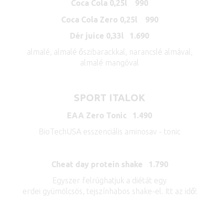
Coca Cola 0,25l 990
Coca Cola Zero 0,25l 990
Dér juice 0,33l 1.690
almalé, almalé őszibarackkal, narancslé almával,
almalé mangóval
SPORT ITALOK
EAA Zero Tonic 1.490
BioTechUSA esszenciális aminosav - tonic
Cheat day protein shake 1.790
Egyszer felrúghatjuk a diétát egy
erdei gyümölcsös, tejszínhabos shake-el. Itt az idő!