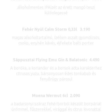
alkoholmentes IPAízét az érett mangó teszi
különlegessé
Fehér Nyúl Calm Storm 0,33l 3.190
magas alkoholtartalmú, ízében aszalt gyümölcsös,
csokis, enyhén kávés, éjfekete balti porter
Sáppusztai Flying Emu Gin & Balatonic 4.490
A boróka, a koriander és a borsok adta karakterhez
citrusos yuzu, bársonyosan édes tonkabab és
fenyőrügy párosul
Moena Wermut 6cl 2.090
a badacsonyi száraz fehérborból készült borpárlat
ürömmel, fűszerekkel, virággal és citrus kivonattal