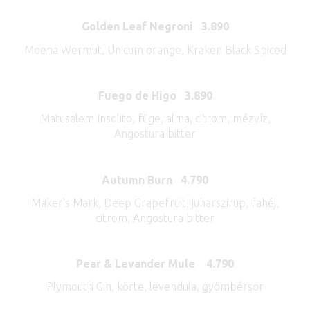
Golden Leaf Negroni 3.890
Moena Wermut, Unicum orange, Kraken Black Spiced
Fuego de Higo 3.890
Matusalem Insolito, füge, alma, citrom, mézvíz,
Angostura bitter
Autumn Burn 4.790
Maker's Mark, Deep Grapefruit, juharszirup, fahéj,
citrom, Angostura bitter
Pear & Levander Mule 4.790
Plymouth Gin, körte, levendula, gyömbérsör