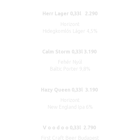
Herr Lager 0,33l 2.290
Horizont
Hidegkomlós Láger 4,5%
Calm Storm 0,33l 3.190
Fehér Nyúl
Baltic Porter 9,8%
Hazy Queen 0,33l 3.190
Horizont
New England Ipa 6%
V o o d o o 0,33l 2.790
First Craft Beer Budapest