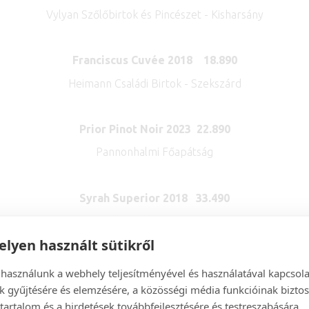
Vylyan Szőlőbirtok és Pincészet - Kisharsány
Franciscus Cuvée 2018 18.890
Heimann Családi Birtok - Szekszárd
Prior Pinot Noir 2023 22.890
Pannonhalmi Főapátság
Syrah Superior 2018 33.490
Korózs Szőlőbirtok és Pincészet - Eger
lyen használt sütikről
Infusio 2022 29.890
 használunk a webhely teljesítményével és használatával kapcsol
k gyűjtésére és elemzésére, a közösségi média funkcióinak biztos
Pannonhalmi Főapátság
tartalom és a hirdetések továbbfejlesztésére és testreszabására.