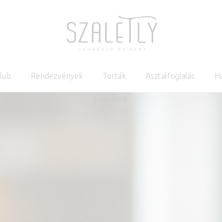
Klub
Rendezvények
Torták
Asztalfoglalás
H
Kapcsolat