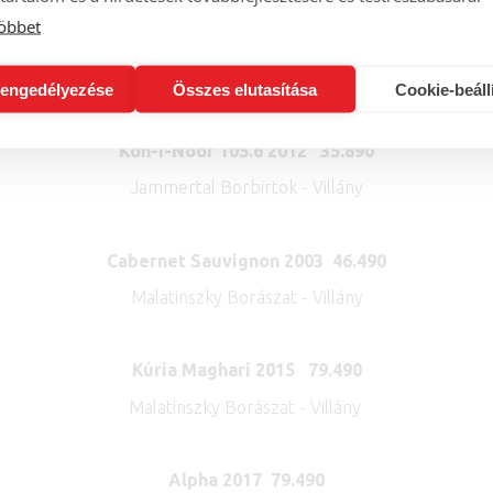
öbbet
Montenuovo Cuvée 2007 28.890
Vylyan Szőlőbirtok És Pincészet - Kisharsány
engedélyezése
Összes elutasítása
Cookie-beáll
Koh-I-Noor 105.6 2012 35.890
Jammertal Borbirtok - Villány
Cabernet Sauvignon 2003 46.490
Malatinszky Borászat - Villány
Kúria Maghari 2015 79.490
Malatinszky Borászat - Villány
Alpha 2017 79.490