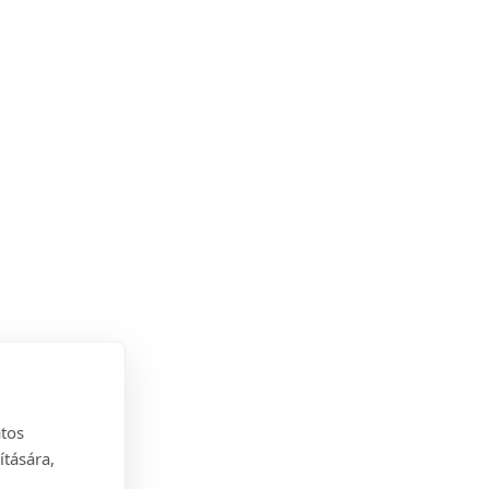
atos
ítására,