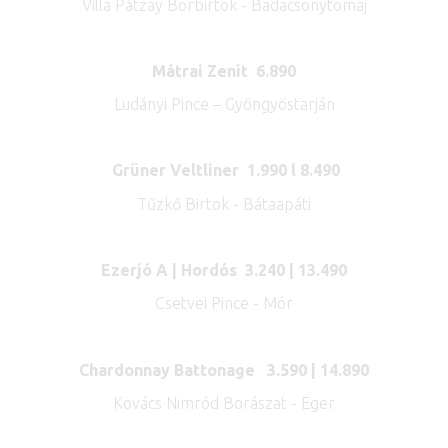
Villa Pátzay Borbirtok - Badacsonytomaj
Mátrai Zenit 6.890
Ludányi Pince – Gyöngyöstarján
Grüner Veltliner 1.990 l 8.490
Tűzkő Birtok - Bátaapáti
Ezerjó A | Hordós
3.240 | 13.490
Csetvei Pince - Mór
Chardonnay Battonage 3.590 | 14.890
Kovács Nimród Borászat - Eger