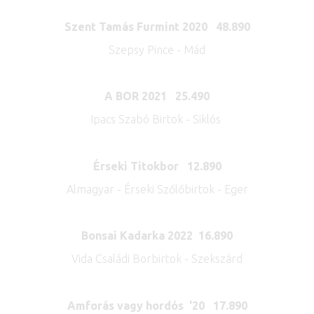
Szent Tamás Furmint 2020 48.890
Szepsy Pince - Mád
A BOR 2021 25.490
Ipacs Szabó Birtok - Siklós
Érseki Titokbor 12.890
Almagyar - Érseki Szőlőbirtok - Eger
Bonsai Kadarka 2022 16.890
Vida Családi Borbirtok - Szekszárd
Amforás vagy hordós '20 17.890