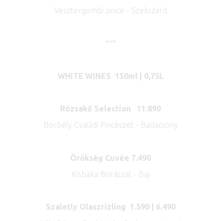
Vesztergombi pince - Szekszárd
***
WHITE WINES
150ml | 0,75L
Rózsakő Selection 11.890
Borbély Családi Pincészet - Badacsony
Örökség Cuvée 7.490
Kisbaka Borászat - Baj
Szaletly Olaszrizling 1.590 | 6.490