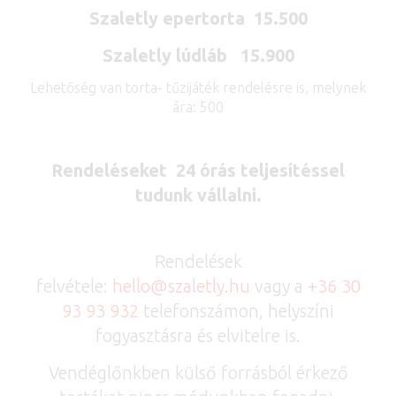
Szaletly epertorta 15.500
Szaletly lúdláb 15.900
Lehetőség van torta- tűzijáték rendelésre is, melynek
ára: 500
Rendeléseket 24 órás teljesítéssel
tudunk vállalni.
Rendelések
felvétele:
hello
@
szaletly.hu
vagy a
+36 30
93 93 932
telefonszámon, helyszíni
fogyasztásra és elvitelre is.
Vendéglőnkben külső forrásból érkező