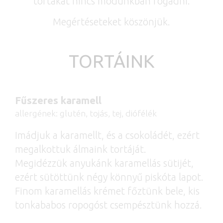
tortákat nincs módunkban fogadni.
Megértéseteket köszönjük.
TORTÁINK
Fűszeres karamell
allergének: glutén, tojás, tej, diófélék
Imádjuk a karamellt, és a csokoládét, ezért
megalkottuk álmaink tortáját.
Megidézzük anyukánk karamellás sütijét,
ezért sütöttünk négy könnyű piskóta lapot.
Finom karamellás krémet főztünk bele, kis
tonkababos ropogóst csempésztünk hozzá.