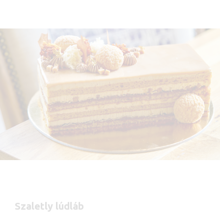
Szaletly lúdláb​