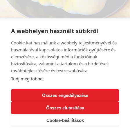
A webhelyen használt sütikről
Cookie-kat használunk a webhely teljesítményével és
használatával kapcsolatos információk gyűjtésére és
elemzésére, a közösségi média funkcióinak
biztosítására, valamint a tartalom és a hirdetések
továbbfejlesztésére és testreszabására.
Tudj meg többet
Szaletly Vendéglő és Kert
1146 Budapest, Stefánia út 93.
Összes engedélyezése
Nyitvatartás:
Minden nap: 12:00-23:00
Összes elutasítása
Cookie-beállítások