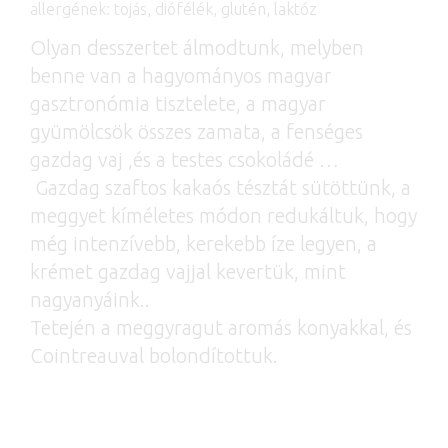
allergének: tojás, diófélék, glutén, laktóz
Olyan desszertet álmodtunk, melyben
benne van a hagyományos magyar
gasztronómia tisztelete, a magyar
gyümölcsök összes zamata, a fenséges
gazdag vaj ,és a testes csokoládé …
Gazdag szaftos kakaós tésztát sütöttünk, a
meggyet kíméletes módon redukáltuk, hogy
még intenzívebb, kerekebb íze legyen, a
krémet gazdag vajjal kevertük, mint
nagyanyáink..
Tetején a meggyragut aromás konyakkal, és
Cointreauval bolondítottuk.