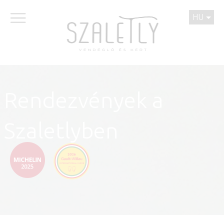
HU
Rendezvények a
Szaletlyben