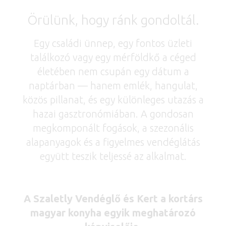
Örülünk, hogy ránk gondoltál.
Egy családi ünnep, egy fontos üzleti
találkozó vagy egy mérföldkő a céged
életében nem csupán egy dátum a
naptárban — hanem emlék, hangulat,
közös pillanat, és egy különleges utazás a
hazai gasztronómiában. A gondosan
megkomponált fogások, a szezonális
alapanyagok és a figyelmes vendéglátás
együtt teszik teljessé az alkalmat.
A Szaletly Vendéglő és Kert a kortárs
magyar konyha egyik meghatározó