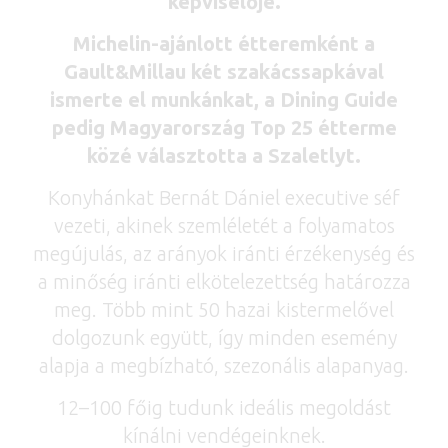
képviselője.
Michelin-ajánlott étteremként a
Gault&Millau két szakácssapkával
ismerte el munkánkat, a Dining Guide
pedig Magyarország Top 25 étterme
közé választotta a Szaletlyt.
Konyhánkat Bernát Dániel executive séf
vezeti, akinek szemléletét a folyamatos
megújulás, az arányok iránti érzékenység és
a minőség iránti elkötelezettség határozza
meg. Több mint 50 hazai kistermelővel
dolgozunk együtt, így minden esemény
alapja a megbízható, szezonális alapanyag.
12–100 főig tudunk ideális megoldást
kínálni vendégeinknek.