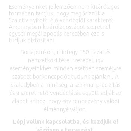
Eseményeinket jellemzően nem kizárólagos
formában tartjuk, hogy megőrizzük a
Szaletly nyitott, élő vendéglői karakterét.
Amennyiben kizárólagosságot szeretnél,
egyedi megállapodás keretében ezt is
tudjuk biztosítani.
Borlapunkon, mintegy 150 hazai és
nemzetközi tétel szerepel, így
eseményeinkhez minden esetben személyre
szabott borkoncepciót tudunk ajánlani. A
Szaletlyben a minőség, a szakmai precizitás
és a szerethető vendéglátás együtt adják az
alapot ahhoz, hogy egy rendezvény valódi
élménnyé váljon.
Lépj velünk kapcsolatba, és kezdjük el
közösen a tervezést.