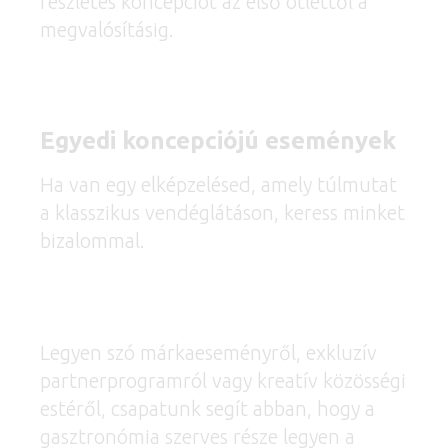
részletes koncepciót az első ötlettől a
megvalósításig.
Egyedi koncepciójú események
Ha van egy elképzelésed, amely túlmutat
a klasszikus vendéglátáson, keress minket
bizalommal.
Legyen szó márkaeseményről, exkluzív
partnerprogramról vagy kreatív közösségi
estéről, csapatunk segít abban, hogy a
gasztronómia szerves része legyen a