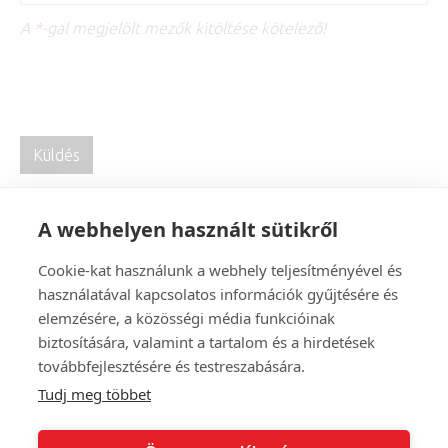
A
*
-gal megjelölt mezők kitöltése kötelező!
A webhelyen használt sütikről
Cookie-kat használunk a webhely teljesítményével és
használatával kapcsolatos információk gyűjtésére és
elemzésére, a közösségi média funkcióinak
biztosítására, valamint a tartalom és a hirdetések
továbbfejlesztésére és testreszabására.
Tudj meg többet
Szaletly Vendéglő és Kert
1146 Budapest, Stefánia út 93.