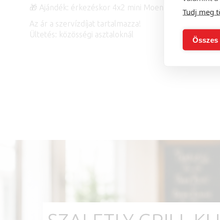
🎁 Ajándék: érkezéskor 4x2 mini Moena koktélkóstoló
Tudj meg t
Az ár a szervízdíjat tartalmazza!
Ültetés: közösségi asztaloknál
Összes 