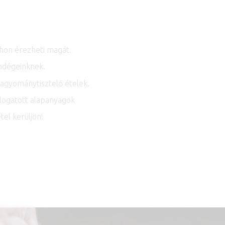
thon érezheti magát.
ndégeinknek.
hagyománytisztelő ételek.
álogatott alapanyagok
tel kerüljön!