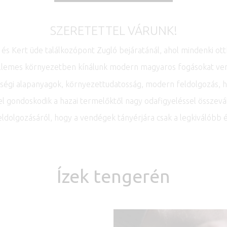
SZERETETTEL VÁRUNK!
 és Kert üde találkozópont Zugló bejáratánál, ahol mindenki ot
llemes környezetben kínálunk modern magyaros fogásokat ve
nőségi alapanyagok, környezettudatosság, modern feldolgozás, 
l gondoskodik a hazai termelőktől nagy odafigyeléssel összev
ldolgozásáról, hogy a vendégek tányérjára csak a legkiválóbb é
Ízek tengerén