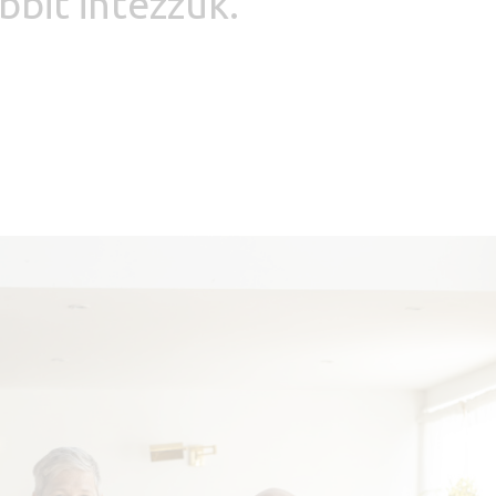
bbit intézzük.