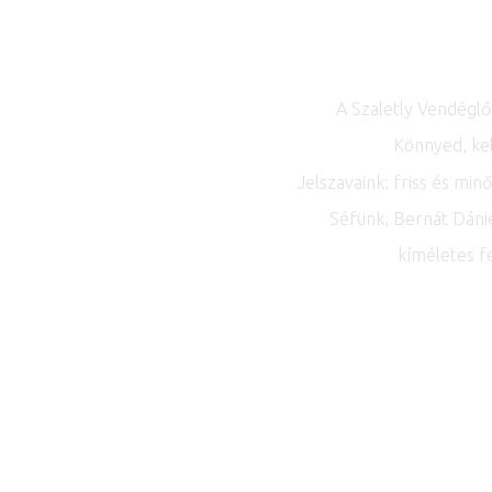
A Szaletly Vendéglő
Könnyed, ke
Jelszavaink: friss és mi
Séfünk, Bernát Dánie
kíméletes fe