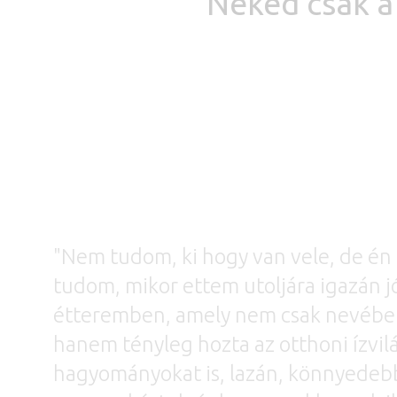
Neked csak a 
"Nem tudom, ki hogy van vele, de én 
tudom, mikor ettem utoljára igazán j
étteremben, amely nem csak nevében
hanem tényleg hozta az otthoni ízvilá
hagyományokat is, lazán, könnyede