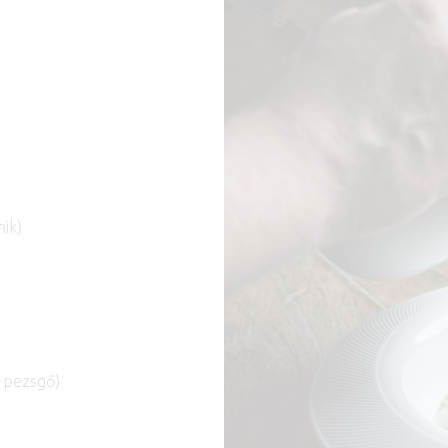
nik)
t pezsgő)