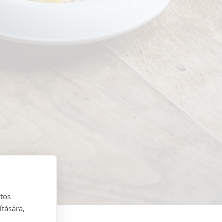
atos
ítására,