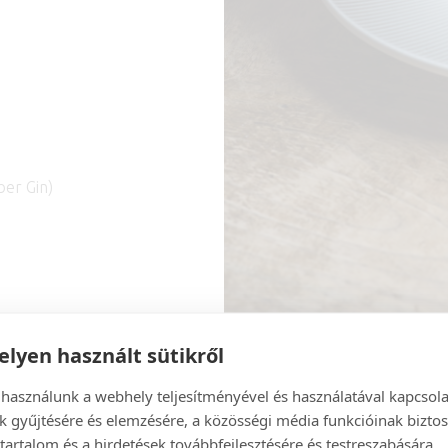
ber Gin)
lyen használt sütikről
 használunk a webhely teljesítményével és használatával kapcsol
k gyűjtésére és elemzésére, a közösségi média funkcióinak biztos
tartalom és a hirdetések továbbfejlesztésére és testreszabására.