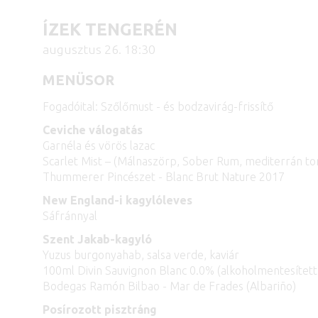
ÍZEK TENGERÉN
augusztus 26. 18:30
MENÜSOR
Fogadóital: Szőlőmust - és bodzavirág-frissítő
Ceviche válogatás
Garnéla és vörös lazac
Scarlet Mist – (Málnaszörp, Sober Rum, mediterrán to
Thummerer Pincészet - Blanc Brut Nature 2017
New England-i kagylóleves
Sáfránnyal
Szent Jakab-kagyló
Yuzus burgonyahab, salsa verde, kaviár
100ml Divin Sauvignon Blanc 0.0% (alkoholmentesítet
Bodegas Ramón Bilbao - Mar de Frades (Albariño)
Posírozott pisztráng