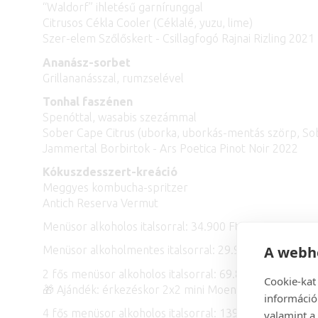
“Waldorf” ihletésű garnírunggal
Citrusos Cékla Cooler (Céklalé, yuzu, lime)
Szer-elem Szőlőskert - Csillagfogó Rajnai Rizling 2021
Ananász-sorbet
Grillananásszal, rumzselével
Tonhal faszénen
Spenóttal, wasabis szezámmal
Sober Cape Citrus (uborka, uborkás-mentás szörp, So
Jammertal Borbirtok - Ars Poetica Pinot Noir 2022
Kókuszdesszert-kreáció
Meggyes kombucha-spritzer
Antich Reserva Vermut
Menüsor alkoholos italsorral: 34.900 Ft
A webhe
Menüsor alkoholmentes italsorral: 29.900 Ft
2 fős menüsor alkoholos italsorral: 69.800 Ft
Cookie-kat
🎁 Ajándék: érkezéskor 2x2 mini Moena koktélkóstoló
információ
4 fős menüsor alkoholos italsorral: 139.600 Ft
valamint a 