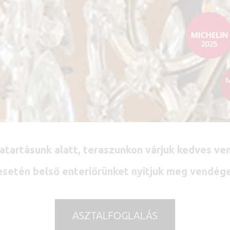
vatartásunk alatt, teraszunkon várjuk kedves ven
setén belső enteriőrünket nyitjuk meg vendég
ASZTALFOGLALÁS