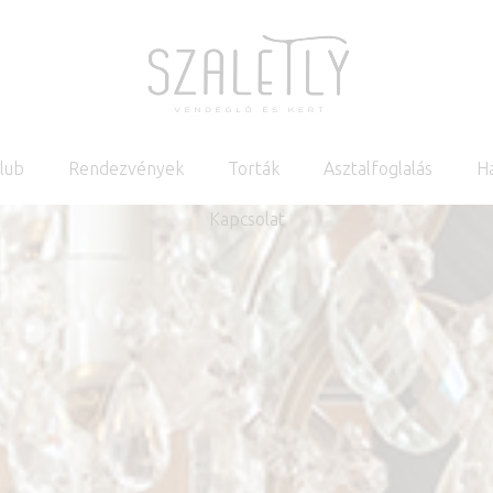
Klub
Rendezvények
Torták
Asztalfoglalás
H
Kapcsolat