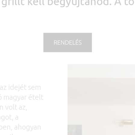
grillt kell begyújtanod. A tö
RENDELÉS
az idejét sem
ó magyar ételt
 volt az,
got, a
bben, ahogyan