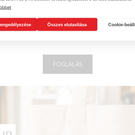
öbbet
engedélyezése
Összes elutasítása
Cookie-beáll
FOGLALÁS