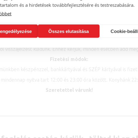
tartalom és a hirdetések továbbfejlesztésére és testreszabására.
Torta rendelés
öbbet
Különleges igények:
ínált időintervallum nem elegendő, ha ételallergiád van, vagy b
engedélyezése
Összes elutasítása
Cookie-beáll
Visszaigazolás:
ról visszajelzést küldünk. Ehhez kérjük, minden esetben add meg
Fizetési módok:
münkben készpénzzel, bankkártyával és SZÉP kártyával is fizet
mindennap nyitva tart 12:00 és 23:00 óra között. Konyhánk 22:
Szeretettel várunk!