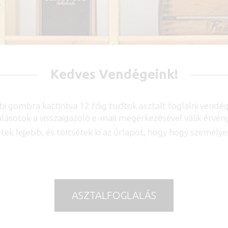
Kedves Vendégeink!
bi gombra kattintva 12 főig tudtok asztalt foglalni vendé
lásotok a visszaigazoló e-mail megérkezésével válik érvén
etek lejjebb, és töltsétek ki az űrlapot, hogy hogy személy
ASZTALFOGLALÁS