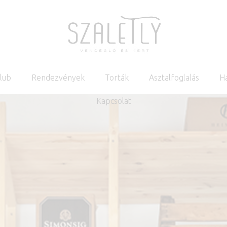
Klub
Rendezvények
Torták
Asztalfoglalás
H
Kapcsolat