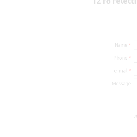
12 fő felett
Name
*
Phone
*
e-mail
*
Message