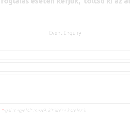
i foglalás esetén kérjük, töltsd ki az a
Event Enquiry
A
*
-gal megjelölt mezők kitöltése kötelező!