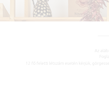
Az aláb
Fogla
12 fő feletti létszám esetén kérjük, görgess