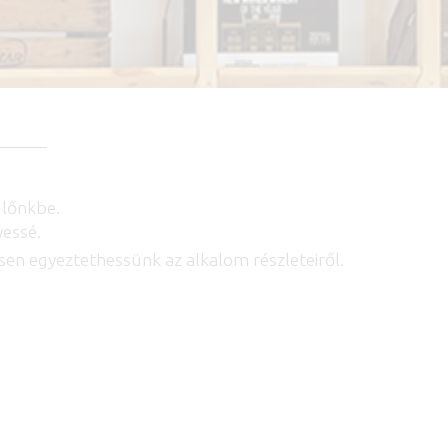
glőnkbe.
yessé.
esen egyeztethessünk az alkalom részleteiről.