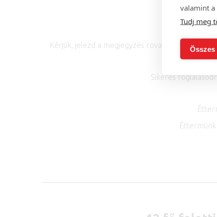
valamint a 
Tudj meg t
Kérjük, jelezd a megjegyzés rovatban, ha a felk
Összes 
Sikeres foglalásod
Étter
Éttermünk 