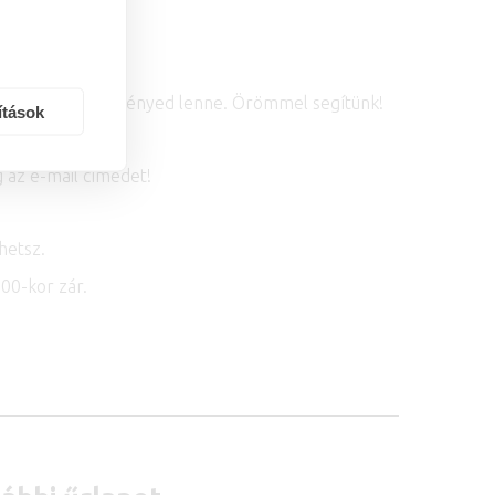
ármilyen egyedi igényed lenne. Örömmel segítünk!
ítások
 az e-mail címedet!
hetsz.
00-kor zár.