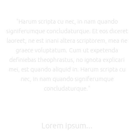
"Harum scripta cu nec, in nam quando
signiferumque concludaturque. Et eos diceret
laoreet, ne est inani altera scriptorem, mea ne
graece voluptatum. Cum ut expetenda
definiebas theophrastus, no ignota explicari
mei, est quando aliquid in. Harum scripta cu
nec, in nam quando signiferumque
concludaturque."
Lorem ipsum...