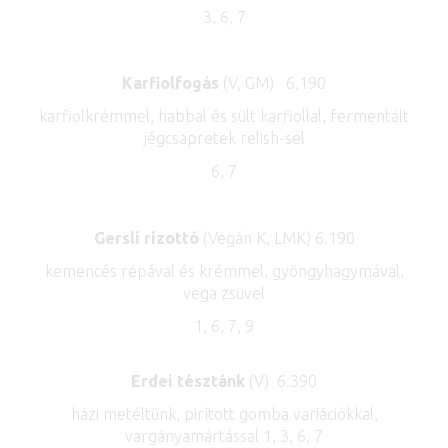
3, 6, 7
Karfiolfogás
(V, GM) 6.190
karfiolkrémmel, habbal és sült karfiollal, fermentált
jégcsapretek relish-sel
6, 7
Gersli rizottó
(Vegán K, LMK) 6.190
kemencés répával és krémmel, gyöngyhagymával,
vega zsüvel
1, 6, 7, 9
Erdei tésztánk
(V) 6.390
házi metéltünk, pirított gomba variációkkal,
vargányamártással 1, 3, 6, 7