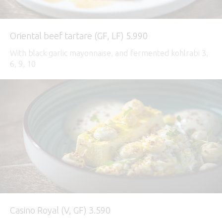
Oriental beef tartare (GF, LF) 5.990
With black garlic mayonnaise, and fermented kohlrabi 3,
6, 9, 10
Casino Royal (V, GF) 3.590