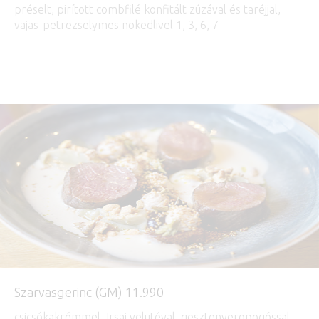
préselt, pirított combfilé konfitált zúzával és taréjjal,
vajas-petrezselymes nokedlivel 1, 3, 6, 7
Szarvasgerinc (GM) 11.990
csicsókakrémmel, Irsai velutéval, gesztenyeropogóssal,