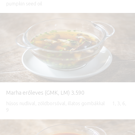
pumpkin seed oil
Marha erőleves (GMK, LM) 3.590
húsos nudlival, zöldborsóval, illatos gombákkal 1, 3, 6,
9