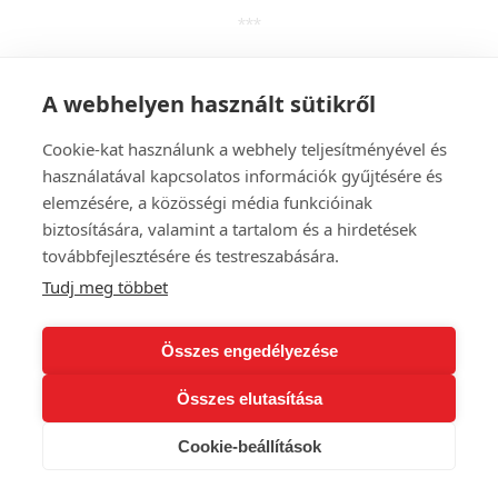
***
A webhelyen használt sütikről
SAVANYÚSÁGOK,SALÁTÁK
Cookie-kat használunk a webhely teljesítményével és
használatával kapcsolatos információk gyűjtésére és
Uborkasaláta tejföllel, fokhagymakrémmel, rubin
elemzésére, a közösségi média funkcióinak
paprikával
(V,GM, LMK) 1.990
biztosítására, valamint a tartalom és a hirdetések
6, 7
továbbfejlesztésére és testreszabására.
Tudj meg többet
Szaletly kimchi
1.990
Kevert saláta, olívás pödör dresszinggel (VEGÁN, GM,
Összes engedélyezése
LMK) 2.190
Összes elutasítása
***
Cookie-beállítások
KÖLYÖK FOGÁSOK