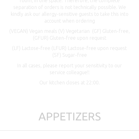
room, in one space. Therefore, the complete
separation of orders is not technically possible. We
kindly ask our allergy-sensitive guests to take this into
account when ordering
(VEGAN) Vegan meals (V) Vegetarian (GF) Gluten-free,
(GFUR) Gluten-free upon request
(LF) Lactose-free (LFUR) Lactose-free upon request
(SF) Sugar-free
In all cases, please report your sensitivity to our
service colleague!!
Our kitchen closes at 22:00.
APPETIZERS