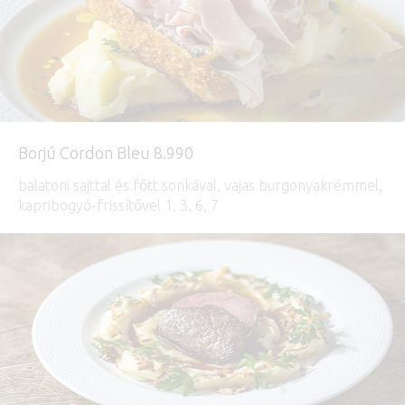
Borjú Cordon Bleu 8.990
balatoni sajttal és főtt sonkával, vajas burgonyakrémmel,
kapribogyó-frissítővel 1, 3, 6, 7