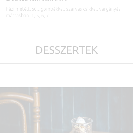
házi metélt, sült gombákkal, szarvas csíkkal, vargányás
mártásban 1, 3, 6, 7
DESSZERTEK