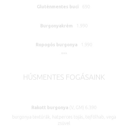
Gluténmentes buci
690
Burgonyakrém
1.990
Ropogós burgonya
1.990
***
HÚSMENTES FOGÁSAINK
Rakott burgonya
(V, GM) 6.390
burgonya textúrák, hatperces tojás, tejfölhab, vega
zsüvel