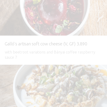
Galló’s artisan soft cow cheese (V, GF) 3.890
with beetroot variations and Bányai coffee raspberry
sauce 7