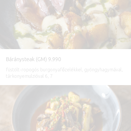
Báránysteak (GM) 9.990
füstölt-ropogós burgonyafőzelékkel, gyöngyhagymával,
tárkonyemulzióval 6, 7