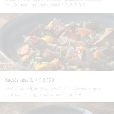
fenyőrüggyel, meggyes zsüvel 3, 5, 6, 7, 8, 9
Kacsás kása (LMK) 8.990
rozé kacsamell, konfitált szív és zúza, zöldséges gersli
rizottóval és sárgarépakrémmel 1, 6, 7, 9