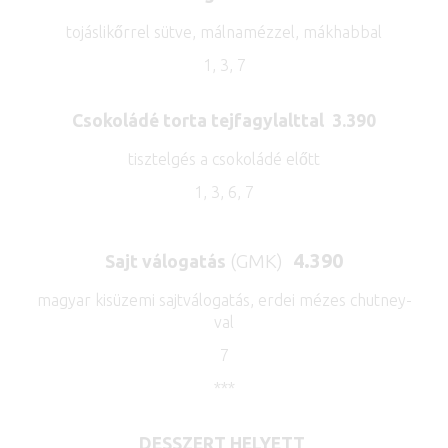
tojáslikőrrel sütve, málnamézzel, mákhabbal
1, 3, 7
Csokoládé torta tejfagylalttal
3.390
tisztelgés a csokoládé előtt
1, 3, 6, 7
(GMK)
4.390
Sajt válogatás
magyar kisüzemi sajtválogatás, erdei mézes chutney-
val
7
***
DESSZERT HELYETT