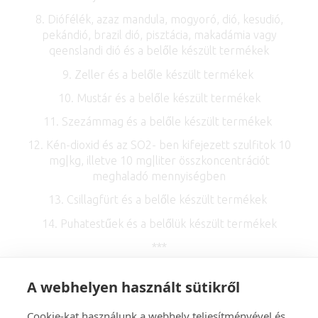
8. Diófélék, azaz mandula, mogyoró, dió, kesudió,
pekándió, brazil dió, pisztácia, makadámia vagy
qeenslandi dió és a belőle készült termékek
9. Zeller és a belőle készült termékek
10. Mustár és a belőle készült termékek
11. Szezámmag és a belőle készült termékek
12. Kén-dioxid és az SO2- ben kifejezett szulfitok 10
mg|kg, illetve 10 mg|liter összkoncentrációt
meghaladó mennyiségben
13. Csillagfürt és a belőle készült termékek
14. Puhatestűek és a belőlük készült termékek
***
A webhelyen használt sütikről
Cookie-kat használunk a webhely teljesítményével és