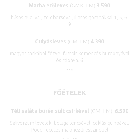
Marha erőleves
(GMK, LM)
3.590
húsos nudlival, zöldborsóval, illatos gombákkal 1, 3, 6,
9
Gulyásleves
(GM, LM)
4.390
magyar tarkából főzve, füstölt kemencés burgonyával
és répával 6
***
FŐÉTELEK
Téli saláta bőrén sült csirkével
(GM, LM)
6.590
Saliverzum levelek, beluga lencsével, céklás quinoával,
Pödör ecetes majonézdresszinggel