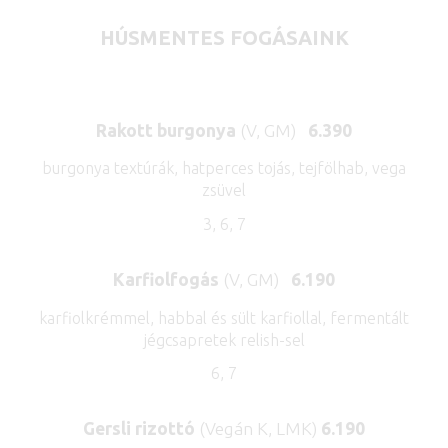
HÚSMENTES FOGÁSAINK
Rakott burgonya
(V, GM)
6.390
burgonya textúrák, hatperces tojás, tejfölhab, vega
zsüvel
3, 6, 7
Karfiolfogás
(V, GM)
6.190
karfiolkrémmel, habbal és sült karfiollal, fermentált
jégcsapretek relish-sel
6, 7
Gersli rizottó
(Vegán K, LMK)
6.190