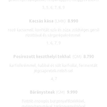
3, 5, 6, 7, 8, 9
Kacsás kása
(LMK)
8.990
rozé kacsamell, konfitált szív és zúza, zöldséges gersli
rizottóval és sárgarépakrémmel
1, 6, 7, 9
Posírozott keszthelyi tokhal
(GM)
8.790
karfiolkrémmel, habbal és sült karfiollal, fermentált
jégcsapretek-relish-sel
4, 7
Báránysteak
(GM)
9.990
füstölt-ropogós burgonyafőzelékkel,
gyöngyhagymával, tárkonyemulzióval