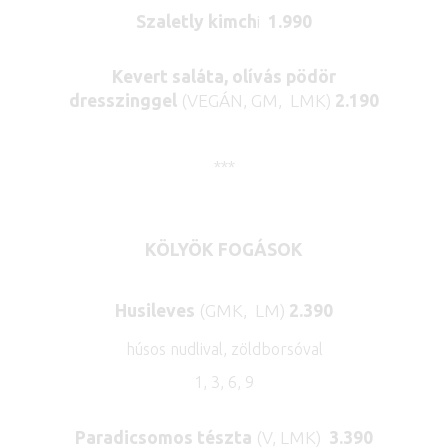
Szaletly kimch
i
1.990
Kevert saláta, olívás pödör
dresszinggel
(VEGÁN, GM, LMK)
2.190
***
KÖLYÖK FOGÁSOK
Husileves
(GMK, LM)
2.390
húsos nudlival, zöldborsóval
1, 3, 6, 9
Paradicsomos tészta
(V, LMK)
3.390