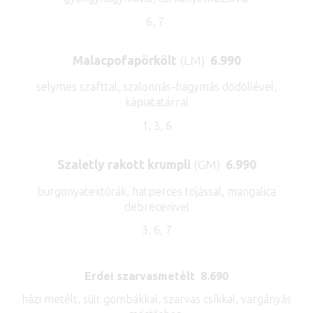
6, 7
Malacpofapörkölt
(LM)
6.990
selymes szafttal, szalonnás-hagymás dödöllével,
kápiatatárral
1, 3, 6
Szaletly rakott krumpli
(GM)
6.990
burgonyatextúrák, hatperces tojással, mangalica
debrecenivel
3, 6, 7
Erdei szarvasmetélt 8.690
házi metélt, sült gombákkal, szarvas csíkkal, vargányás