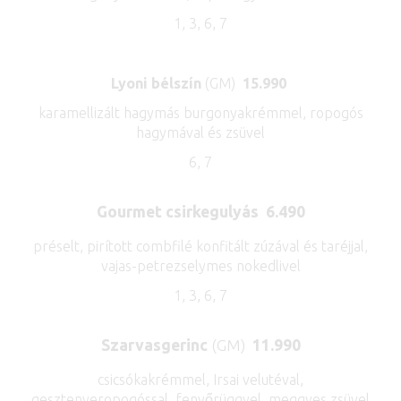
1, 3, 6, 7
Lyoni bélszín
(GM)
15.990
karamellizált hagymás burgonyakrémmel, ropogós
hagymával és zsüvel
6, 7
Gourmet csirkegulyás
6.490
préselt, pirított combfilé konfitált zúzával és taréjjal,
vajas-petrezselymes nokedlivel
1, 3, 6, 7
Szarvasgerinc
(GM)
11.990
csicsókakrémmel, Irsai velutéval,
gesztenyeropogóssal, fenyőrüggyel, meggyes zsüvel