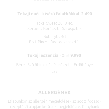
Tokaji duó - kísérő falatkákkal 2.490
Tokaj Sweet 2018 4cl
Serpens Borászat - Sárospatak
Bott-rytis 4cl
Bott Pince - Bodrogkeresztúr
Tokaji eszencia
20ml
9.990
Béres Szőlőbirtok és Pincészet – Erdőbénye
***
ALLERGÉNEK
Étlapunkon az allergén megjelölések az adott fogások
receptúrái alapján kerültek megjelölésre. Konyhánk