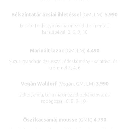
Bélszíntatár ázsiai ihletéssel
(GM, LM)
5.990
fekete fokhagymás majonézzel, fermentált
karalábéval 3, 6, 9, 10
Marinált lazac
(GM, LM)
4.490
Yuzus-mandarin dzsússzal, édeskömény - salátával és -
krémmel 2, 4, 6
Vegán Waldorf
(Vegán, GM, LM)
3.990
zeller, alma, tofu majonézzel pekándióval és
ropogóssal 6, 8, 9, 10
Őszi kacsamáj mousse
(GMK)
4.790