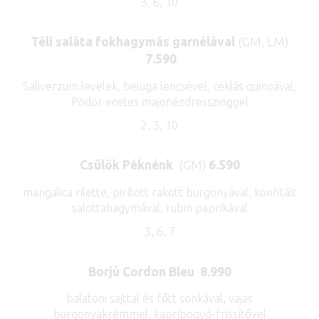
3, 6, 10
Téli saláta fokhagymás garnélával
(GM, LM)
7.590
Saliverzum levelek, beluga lencsével, céklás quinoával,
Pödör ecetes majonézdresszinggel
2, 3, 10
Csülök Péknénk
(GM)
6.590
mangalica rilette, pirított rakott burgonyával, konfitált
salottahagymával, rubin paprikával
3, 6, 7
Borjú Cordon Bleu 8.990
balatoni sajttal és főtt sonkával, vajas
burgonyakrémmel, kapribogyó-frissítővel