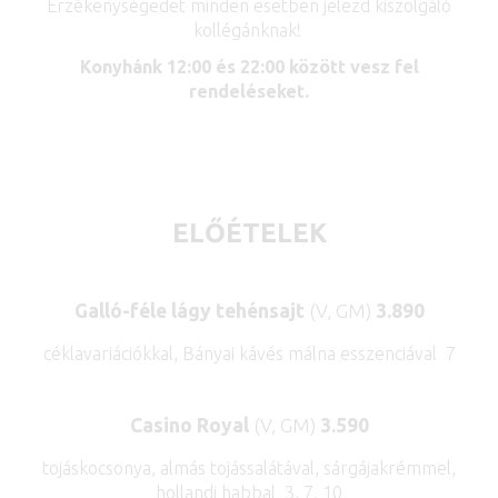
Érzékenységedet minden esetben jelezd kiszolgáló
kollégánknak!
Konyhánk 12:00 és 22:00 között vesz fel
rendeléseket.
ELŐÉTELEK
Galló-féle lágy tehénsajt
(V, GM)
3.890
céklavariációkkal, Bányai kávés málna esszenciával 7
Casino Royal
(V, GM)
3.590
tojáskocsonya, almás tojássalátával, sárgájakrémmel,
hollandi habbal 3, 7, 10