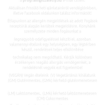
a
program
@
szaletly.hu
e-mail címen.
Aktuálisan frissülő heti ajánlatainkról vendéglőnkben,
illetve facebook oldalunkon találsz információt!
Étlapunkon az allergén megjelölések az adott fogások
receptúrái alapján kerültek megjelölésre. Konyhánk
személyzete minden fogásunkat a
legnagyobb odafigyeléssel készíti el, azonban
valamennyi ételünk egy helyiségben, egy légtérben
készül, rendelések teljes elkülönítése
technikailag nem megoldható. Kérjük különösen
érzékenyen reagáló allergiás vendégeinket, a
rendelésnél vegyék ezt figyelembe!
(VEGÁN) Vegán ételeink (V) Vegetáriánus kínálatunk
(GM) Gluténmentes, (GMk) kérhető gluténmenetesen
(LM) Laktózmentes, (LMk) kérhető laktózmenetesen
(CM) Cukormentes