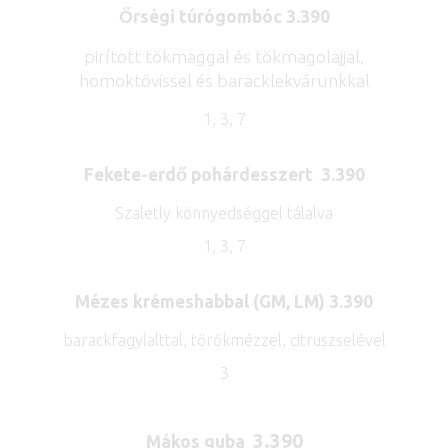
Őrségi túrógombóc 3.390
pirított tökmaggal és tökmagolajjal,
homoktövissel és baracklekvárunkkal
1, 3, 7
Fekete-erdő pohárdesszert
3.390
Szaletly könnyedséggel tálalva
1, 3, 7
Mézes krémeshabbal (GM, LM) 3.390
barackfagylalttal, törökmézzel, citruszselével
3
3.390
Mákos guba