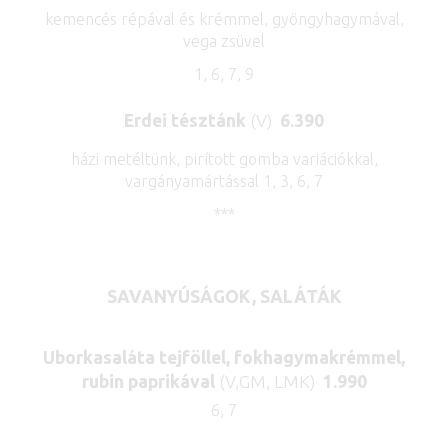
kemencés répával és krémmel, gyöngyhagymával,
vega zsüvel
1, 6, 7, 9
Erdei tésztánk
(V)
6.390
házi metéltünk, pirított gomba variációkkal,
vargányamártással 1, 3, 6, 7
***
SAVANYÚSÁGOK, SALÁTÁK
Uborkasaláta tejföllel, fokhagymakrémmel,
rubin paprikával
(V,GM, LMK)
1.990
6, 7