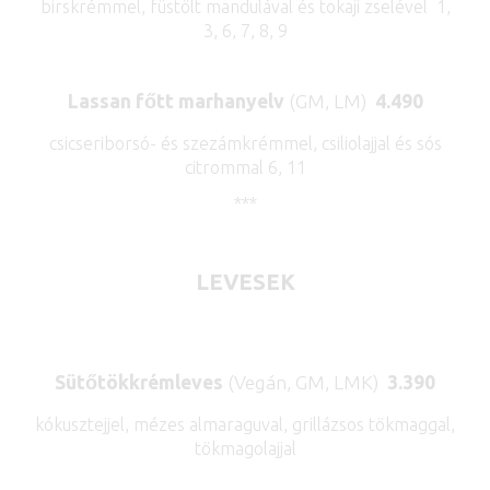
birskrémmel, füstölt mandulával és tokaji zselével 1,
3, 6, 7, 8, 9
Lassan főtt marhanyelv
(GM, LM)
4.490
csicseriborsó- és szezámkrémmel, csiliolajjal és sós
citrommal 6, 11
***
LEVESEK
Sütőtökkrémleves
(Vegán, GM, LMK)
3.390
kókusztejjel, mézes almaraguval, grillázsos tökmaggal,
tökmagolajjal