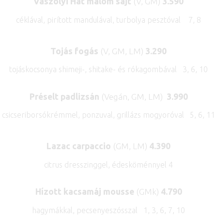
Vászolyi Hat malom sajt
(V, GM)
3.590
céklával, pirított mandulával, turbolya pesztóval 7, 8
Tojás fogás
(V, GM, LM)
3.290
tojáskocsonya shimeji-, shitake- és rókagombával 3, 6, 10
Préselt padlizsán
(Vegán,
GM, LM)
3.990
csicseriborsókrémmel, ponzuval, grillázs mogyoróval 5, 6, 11
Lazac carpaccio
(GM, LM)
4.390
citrus dresszinggel, édesköménnyel 4
Hízott kacsamáj mousse
(GMk)
4.790
hagymákkal, pecsenyeszósszal 1, 3, 6, 7, 10