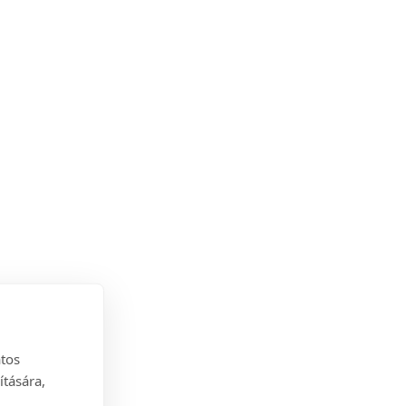
atos
ítására,