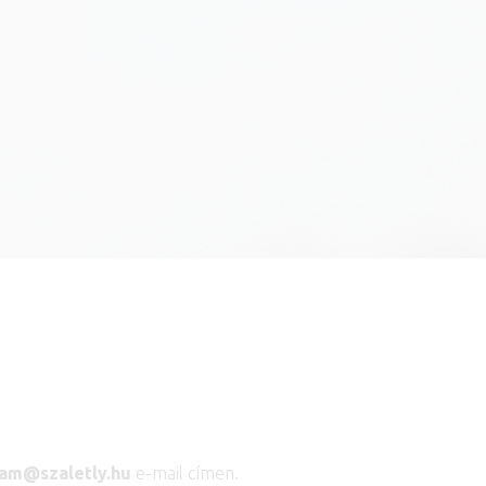
ram
@
szaletly.hu
e-mail címen.