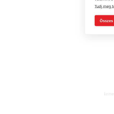
Tudj meg t
Összes 
kemen