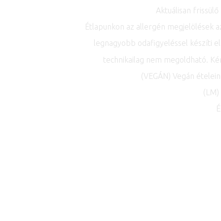
Aktuálisan frissülő
Étlapunkon az allergén megjelölések a
legnagyobb odafigyeléssel készíti el
technikailag nem megoldható. Kérju
(VEGÁN) Vegán ételei
(LM)
É