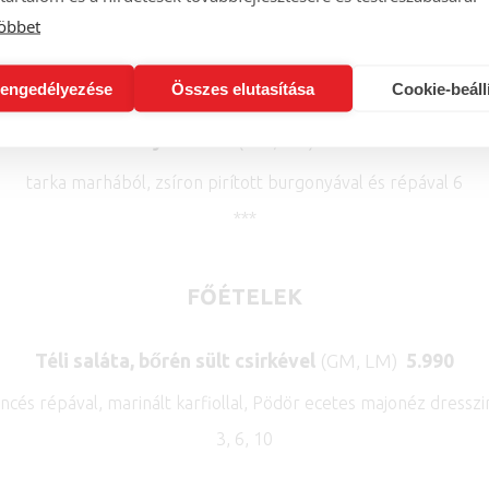
öbbet
Marhahúsleves
(LMk, GMk)
2.990
fás galuskával, gombolyag tésztával, zöldségekkel 1, 3, 6, 7, 9
engedélyezése
Összes elutasítása
Cookie-beáll
Gulyásleves
(GM, LM)
3.790
tarka marhából, zsíron pirított burgonyával és répával 6
***
FŐÉTELEK
Téli saláta, bőrén sült csirkével
(GM, LM)
5.990
cés répával, marinált karfiollal, Pödör ecetes majonéz dressz
3, 6, 10