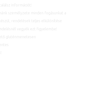
találsz információt!
onyhánk személyzete minden fogásunkat a
ül, rendelések teljes elkülönítése
rendelésnél vegyék ezt figyelembe!
rhető gluténmenetesen
entes
k!