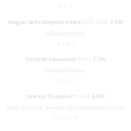
3, 6, 7
Magyar tarka burgundi módra
(GMk, LMk)
7.390
szalvétagombóccal
1, 3, 6, 7
Konfitált kacsacomb
(LMk)
7.390
káposztás tésztával
1, 3, 6, 7
Szarvas Stroganoff
(GMk)
6.990
gőzölt gombóccal, borecetes gyöngyhagymával, tejföllel
1, 3, 6, 7, 10