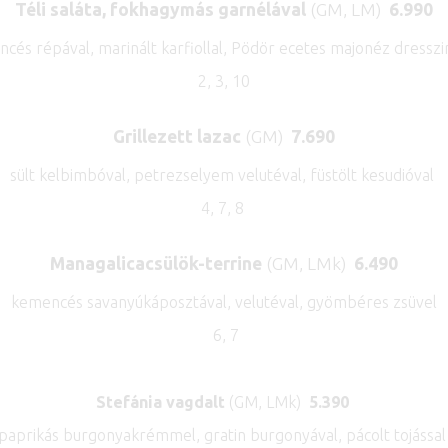
Téli saláta, fokhagymás garnélával
(GM, LM)
6.990
cés répával, marinált karfiollal, Pödör ecetes majonéz dressz
2, 3, 10
Grillezett lazac
(GM)
7.690
sült kelbimbóval, petrezselyem velutéval, füstölt kesudióval
4, 7, 8
Managalicacsülök-terrine
(GM, LMk)
6.490
kemencés savanyúkáposztával, velutéval, gyömbéres zsüvel
6, 7
Stefánia vagdalt
(GM, LMk)
5.390
paprikás burgonyakrémmel, gratin burgonyával, pácolt tojássa