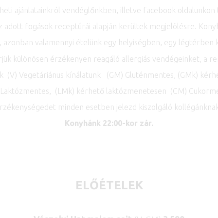
 heti ajánlatainkról vendéglőnkben, illetve facebook oldalunkon 
z adott fogások receptúrái alapján kerültek megjelölésre. K
, azonban valamennyi ételünk egy helyiségben, egy légtérben kész
̈k különösen érzékenyen reagáló allergiás vendégeinket, a 
nk (V) Vegetáriánus kínálatunk (GM) Gluténmentes, (GMk) ké
 Laktózmentes, (LMk) kérhető laktózmenetesen (CM) Cukorm
rzékenységedet minden esetben jelezd kiszolgáló kollégánkna
Konyhánk 22:00-kor zár.
ELŐÉTELEK