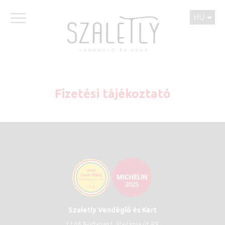
HU
Fizetési tájékoztató
Szaletly Vendéglő és Kert
1146 Budapest, Stefánia út 93.