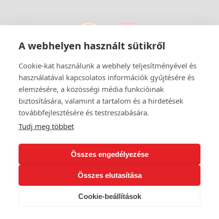
A webhelyen használt sütikről
Cookie-kat használunk a webhely teljesítményével és
Szaletly Vendéglő és Kert
használatával kapcsolatos információk gyűjtésére és
1146 Budapest, Stefánia út 93.
elemzésére, a közösségi média funkcióinak
biztosítására, valamint a tartalom és a hirdetések
Nyitvatartás:
továbbfejlesztésére és testreszabására.
Minden nap: 12:00-23:00
Tudj meg többet
Összes engedélyezése
Összes elutasítása
Cookie-beállítások